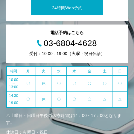
24時間Web予約
電話予約はこちら
03-6804-4628
受付：10:00 - 19:00（火曜・祝日休診）
時間
月
火
水
木
金
土
日
10:00
~
〇
休
〇
〇
〇
〇
〇
13:00
14:30
~
〇
休
〇
〇
〇
△
△
19:00
△土曜日・日曜日午後の診療時間は14：00～17：00となりま
す。
休診日：火曜日・祝日