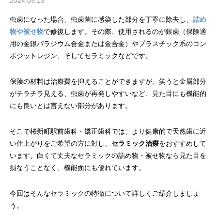
2024.09.13
虫歯になった場合、虫歯菌に感染した部分を丁寧に除去し、
詰め
物や被せ物
で修復します。その際、使用されるのが銀歯（保険適
用の金銀パラジウム合金または金合金）やプラスチック系のコン
ポジットレジン、そしてセラミックなどです。
保険の材料は治療費を抑えることができますが、笑うと金属部分
がチラチラ見える、虫歯が再発しやすいなど、見た目にも機能的
にも良いとは言えない部分があります。
そこで桜新町駅前歯科・矯正歯科では、より健康的で天然歯に近
い仕上がりをご希望の方に対し、
セラミック治療
をおすすめして
います。白くて丈夫なセラミックの詰め物・被せ物なら見た目を
損なうことなく、機能面にも優れています。
今回はそんなセラミックの特徴について詳しくご紹介しましょ
う。