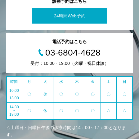
診療予約はこちら
24時間Web予約
電話予約はこちら
03-6804-4628
受付：10:00 - 19:00（火曜・祝日休診）
時間
月
火
水
木
金
土
日
10:00
~
〇
休
〇
〇
〇
〇
〇
13:00
14:30
~
〇
休
〇
〇
〇
△
△
19:00
△土曜日・日曜日午後の診療時間は14：00～17：00となりま
す。