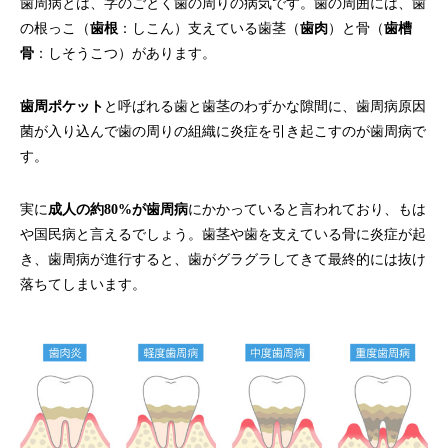
歯周病とは、字のごとく歯の周りの病気です。歯の周囲には、歯
の根っこ（
歯根
：しこん）支えている歯茎（
歯肉
）と骨（
歯槽
骨
：しそうこつ）があります。
歯周ポケット
と呼ばれる歯と歯茎のわずかな隙間に、歯周病原因
菌が入り込んで歯の周りの組織に炎症を引き起こすのが歯周病で
す。
実に
成人の約80%が歯周病
にかかっていると言われており、もは
や国民病と言えるでしょう。歯茎や歯を支えている骨に炎症が起
き、歯周病が進行すると、歯がグラグラしてきて最終的には抜け
落ちてしまいます。