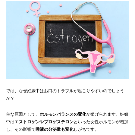
では、なぜ妊娠中はお口のトラブルが起こりやすいのでしょう
か？
主な原因として、
ホルモンバランスの変化
が挙げられます。妊娠
中は
エストロゲン
や
プロゲステロン
といった女性ホルモンが増加
し、その影響で
唾液の分泌量も変化
しがちです。