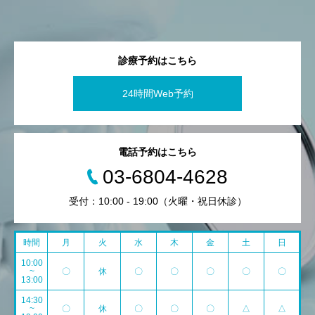
診療予約はこちら
24時間Web予約
電話予約はこちら
03-6804-4628
受付：10:00 - 19:00（火曜・祝日休診）
時間
月
火
水
木
金
土
日
10:00
~
〇
休
〇
〇
〇
〇
〇
13:00
14:30
~
〇
休
〇
〇
〇
△
△