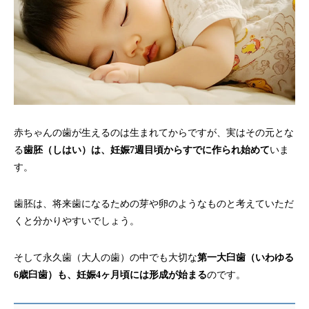
赤ちゃんの歯が生えるのは生まれてからですが、実はその元とな
る
歯胚（しはい）は、妊娠7週目頃からすでに作られ始めて
いま
す。
歯胚は、将来歯になるための芽や卵のようなものと考えていただ
くと分かりやすいでしょう。
そして永久歯（大人の歯）の中でも大切な
第一大臼歯（いわゆる
6歳臼歯）も、妊娠4ヶ月頃には形成が始まる
のです。