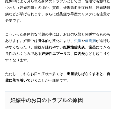
妊娠中によく見られる身体のトラブルとしては、冒頭でも触れた
つわり（妊娠悪阻）のほか、貧血、妊娠高血圧症候群、妊娠糖尿
病などが挙げられます。さらに感染症や早産のリスクにも注意が
必要です。
こういった身体的な問題の中には、お口の状態と関係するものも
あります。妊娠中は身体的な変化により、
虫歯
や
歯周病
が進行し
やすくなったり、歯茎が腫れやすい
妊娠性歯肉炎
、歯茎にできる
良性のふくらみである
妊娠性エプーリス
、
口内炎
なども起こりや
すくなります。
ただし、これらお口の症状の多くは、
出産後しばらくすると、自
然に落ち着いていく
ことが一般的です。
妊娠中のお口のトラブルの原因